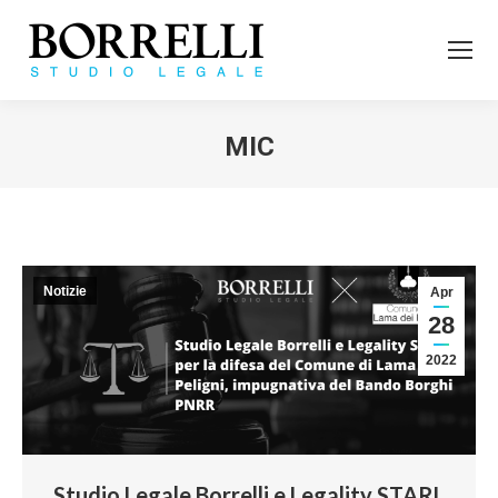
MIC
Tu sei qui:
Notizie
Apr
28
2022
Studio Legale Borrelli e Legality STARL