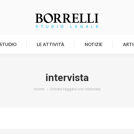
HOMEPAGE
LO STUDIO
LE ATTIVITÀ
 STUDIO
LE ATTIVITÀ
NOTIZIE
ARTI
intervista
Tu sei qui:
Home
Entrate taggate con intervista