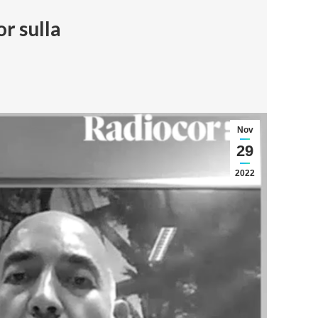
or sulla
Nov
29
2022