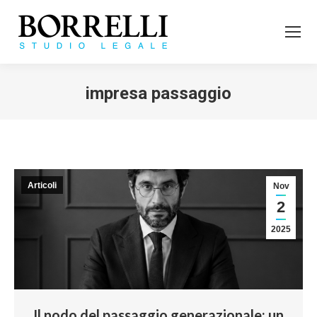
impresa passaggio
Tu sei qui:
Articoli
Nov
2
2025
Il nodo del passaggio generazionale: un