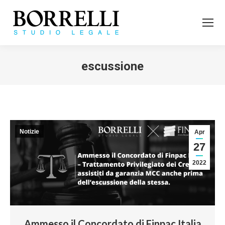
escussione
Tu sei qui:
Notizie
Apr
27
2022
Ammesso il Concordato di Finpac Italia