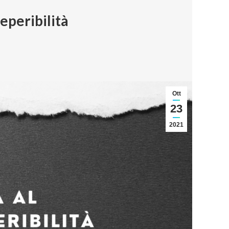
reperibilità
Ott
23
2021