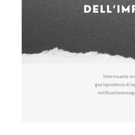
Interessante ord
giurisprudenza di leg
notificazioneesegui