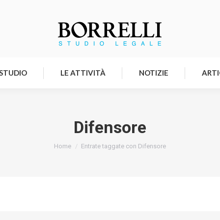
HOMEPAGE
LO STUDIO
LE ATTIVITÀ
 STUDIO
LE ATTIVITÀ
NOTIZIE
ARTI
Difensore
Tu sei qui:
Home
Entrate taggate con Difensore