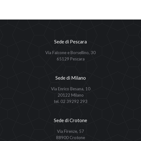
Sede di Pescara
Via Falcone e Borsellino, 30
65129 Pescara
Sede di Milano
Via Enrico Besana, 10
20122 Milano
tel. 02 39292 293
Sede di Crotone
Via Firenze, 57
88900 Crotone