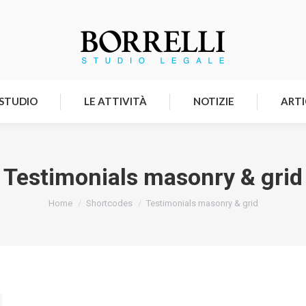
HOMEPAGE
LO STUDIO
LE ATTIVITÀ
 STUDIO
LE ATTIVITÀ
NOTIZIE
ARTI
Testimonials masonry & grid
Tu sei qui:
Home
Shortcodes
Testimonials masonry & grid