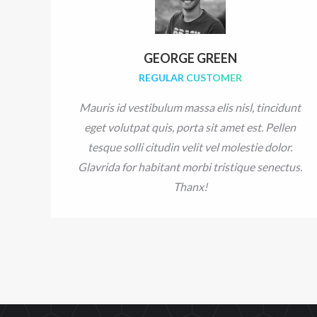
GEORGE GREEN
REGULAR CUSTOMER
Mauris id vestibulum massa elis nisl, tincidunt
eget volutpat quis, porta sit amet est. Pellen
tesque solli citudin velit vel molestie dolor.
Glavrida for habitant morbi tristique senectus.
Thanx!