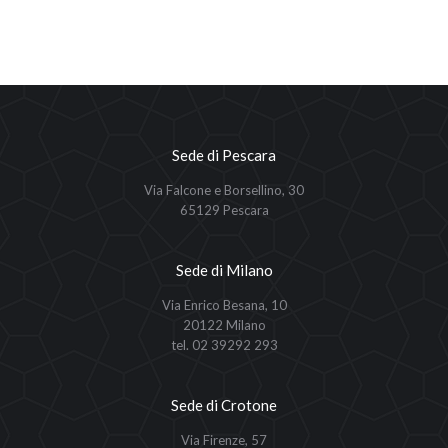
Sede di Pescara
Via Falcone e Borsellino, 30
65129 Pescara
Sede di Milano
Via Enrico Besana, 10
20122 Milano
tel. 02 39292 293
Sede di Crotone
Via Firenze, 57