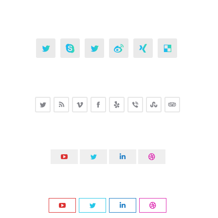
Twitter
Skype
Twitter
Weibo
XING
Delicious
Twitter
Rss
Vimeo
Facebook
Yelp
Viber
Stumbleupon
TripAdvisor
YouTube
Twitter
Linkedin
Dribbble
YouTube
Twitter
Linkedin
Dribbble