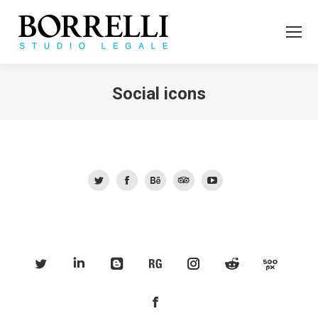
Social icons
Tu sei qui:
Twitter
Facebook
Behance
TripAdvisor
YouTube
Twitter
Linkedin
Blogger
ResearchGate
Instagram
Reddit
500px
Facebook