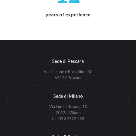
years of experience
Sede di Pescara
Via Falcone e Borsellino, 30
65129 Pescara
Sede di Milano
Via Enrico Besana, 10
20122 Milano
tel. 02 39292 293