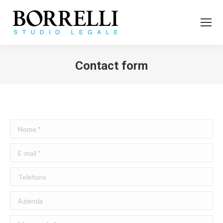
Contact form
Tu sei qui:
Nome *
E-mail *
Telefono
Azienda
Messaggio *