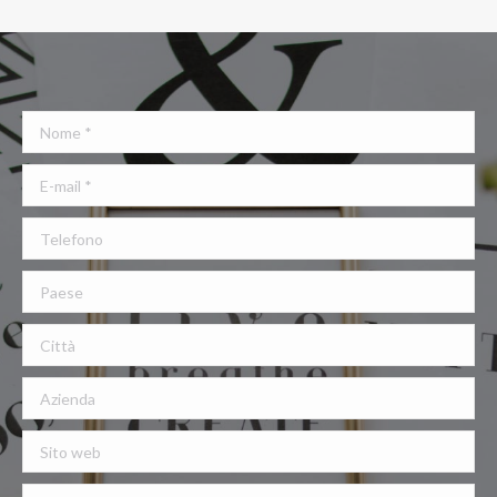
Nome *
E-mail *
Telefono
Paese
Città
Azienda
Sito web