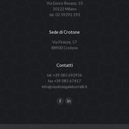
Via Enrico Besana, 10
20122 Milano
tel. 02 39292 293
Sede di Crotone
Via Firenze, 57
88900 Crotone
Contatti
tel. +39 085 692956
fax +39 085 67417
info@studiolegaleborrelli.it
Ci puoi trovare su:
Facebook
Linkedin
page
page
opens
opens
in
in