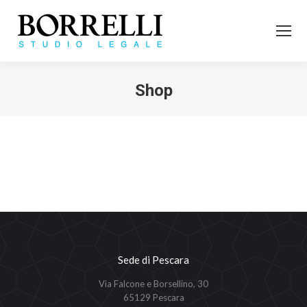
Shop
Tu sei qui:
Sede di Pescara
Via Falcone e Borsellino, 30
65129 Pescara