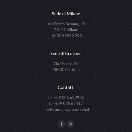
Sede di Milano
Via Enrico Besana, 10
20122 Milano
tel. 02 39292 293
Sede di Crotone
Via Firenze, 57
88900 Crotone
Contatti
tel. +39 085 692956
fax +39 085 67417
info@studiolegaleborrelli.it
Ci puoi trovare su:
Facebook
Linkedin