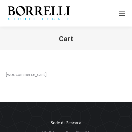
Cart
Tu sei qui:
[woocommerce_cart]
Sede di Pescara