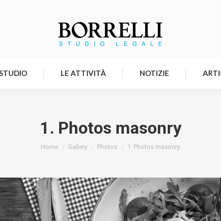
HOMEPAGE
LO STUDIO
LE ATTIVITÀ
 STUDIO
LE ATTIVITÀ
NOTIZIE
ARTI
1. Photos masonry
Tu sei qui:
Home
Gallery
Photos
1. Photos masonry