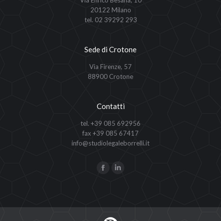
Via Enrico Besana, 10
20122 Milano
tel. 02 39292 293
Sede di Crotone
Via Firenze, 57
88900 Crotone
Contatti
tel. +39 085 692956
fax +39 085 67417
info@studiolegaleborrelli.it
Ci puoi trovare su:
Facebook
Linkedin
page
page
opens
opens
in
in