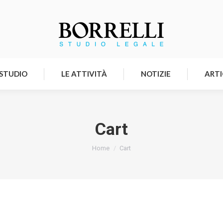
HOMEPAGE
LO STUDIO
LE ATTIVITÀ
 STUDIO
LE ATTIVITÀ
NOTIZIE
ARTI
Cart
Tu sei qui:
Home
Cart