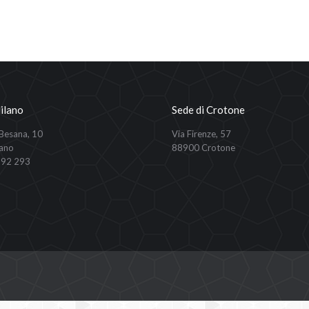
ilano
Sede di Crotone
 Besana, 10
Via Firenze, 57
ano
88900 Crotone
292 293