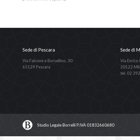
Sede di Pescara
Sede di M
Via Falcone e Borsellino, 30
Via Enrico
65129 Pescara
20122 Mil
tel. 02 39
Studio Legale Borrelli P.IVA 01832660680