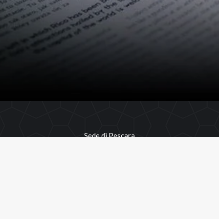
Sede di Pescara
Via Falcone e Borsellino, 30
65129 Pescara
Sede di Milano
Via Enrico Besana, 10
20122 Milano