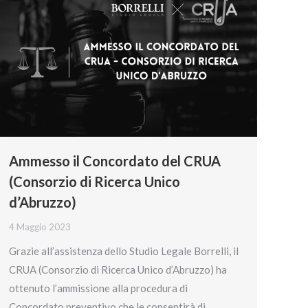
Ammesso il Concordato del CRUA
(Consorzio di Ricerca Unico
d’Abruzzo)
4 Maggio 2023
Grazie all’assistenza dello Studio Legale Borrelli, il
CRUA (Consorzio di Ricerca Unico d’Abruzzo) ha
ottenuto l’ammissione alla procedura di
Concordato preventivo che le consentirà di