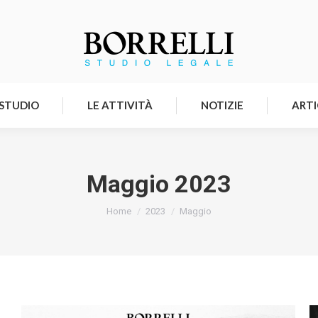
HOMEPAGE
LO STUDIO
LE ATTIVITÀ
 STUDIO
LE ATTIVITÀ
NOTIZIE
ARTI
Maggio 2023
Tu sei qui:
Home
2023
Maggio