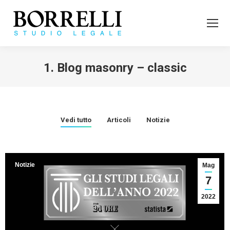
1. Blog masonry – classic
Tu sei qui:
Vedi tutto
Articoli
Notizie
Notizie
Mag
7
2022