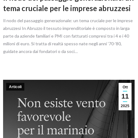
tema cruciale per le imprese abruzzesi
Il nodo del passaggio generazionale: un tema cruciale per le imprese
abruzzesi In Abruzzo il tessuto imprenditoriale è composto in larga
parte da aziende familiari e PMI con fatturati compresi tra i 4 e i 40
milioni di euro. Si tratta di realtà spesso nate negli anni ’70-’80,
guidate ancora dai fondatori o da soci…
Articoli
Ott
11
2025