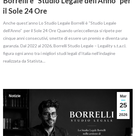
Borrelli è “Studio Legale dell’Anno” per
il Sole 24 Ore
Anche quest’anno Lo Studio Legale Borrelli è “Studio Legale
dell’Anno” per il Sole 24 Ore Quando un’eccellenza si ripete per
cinque anni consecutivi, smette di essere un premio e diventa una
garanzia. Dal 2022 al 2026, Borrelli Studio Legale – Legality s.t.a.r.l.
figura ogni anno tra i migliori studi legali d’Italia nell’indagine
realizzata da Statista…
Notizie
Mar
25
2026