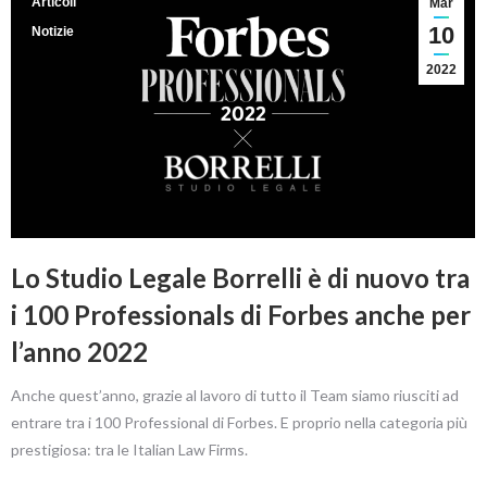
Articoli
Mar
10
Notizie
2022
Lo Studio Legale Borrelli è di nuovo tra
i 100 Professionals di Forbes anche per
l’anno 2022
Anche quest’anno, grazie al lavoro di tutto il Team siamo riusciti ad
entrare tra i 100 Professional di Forbes. E proprio nella categoria più
prestigiosa: tra le Italian Law Firms.