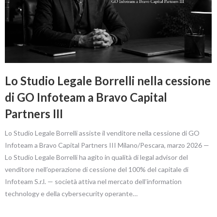
Lo Studio Legale Borrelli nella cessione
di GO Infoteam a Bravo Capital
Partners III
Lo Studio Legale Borrelli assiste il venditore nella cessione di GO
Infoteam a Bravo Capital Partners III Milano/Pescara, marzo 2026 —
Lo Studio Legale Borrelli ha agito in qualità di legal advisor del
venditore nell’operazione di cessione del 100% del capitale di
Infoteam S.r.l. — società attiva nel mercato dell’information
technology e della cybersecurity operante…