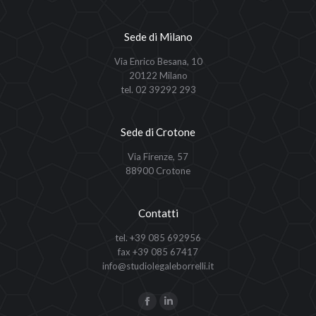
Sede di Milano
Via Enrico Besana, 10
20122 Milano
tel. 02 39292 293
Sede di Crotone
Via Firenze, 57
88900 Crotone
Contatti
tel. +39 085 692956
fax +39 085 67417
info@studiolegaleborrelli.it
Ci puoi trovare su:
Facebook
Linkedin