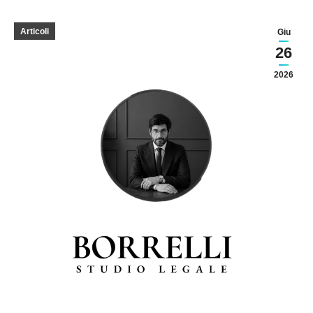
Articoli
Giu
26
2026