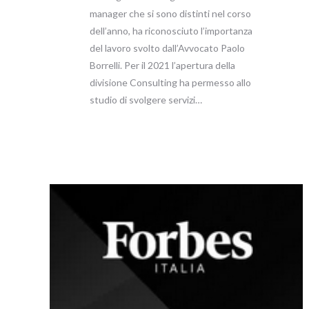
manager che si sono distinti nel corso
dell’anno, ha riconosciuto l’importanza
del lavoro svolto dall’Avvocato Paolo
Borrelli. Per il 2021 l’apertura della
divisione Consulting ha permesso allo
studio di svolgere servizi…