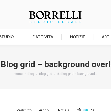
HOMEPAGE
LO STUDIO
LE ATTIVITÀ
 STUDIO
LE ATTIVITÀ
NOTIZIE
ARTI
 Blog grid – background over
Tu sei qui:
Home
Blog
Blog grid
5. Blog grid – background…
Vedi tutto
Articoli
Notizie